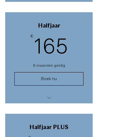
* 1 maand onbeperkte deelname
aan Moves & Meditation
* opnames van de sessies
Halfjaar
€
165€
165
6 maanden geldig
Boek nu
* half jaar onbeperkte deelname
aan Moves & Meditation
* opnames van de sessies
Halfjaar PLUS