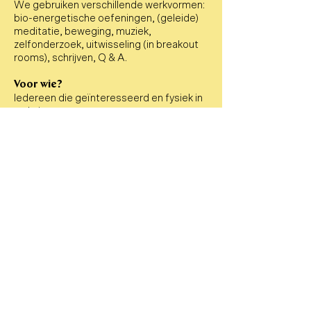
We gebruiken verschillende werkvormen:
bio-energetische oefeningen, (geleide)
meditatie, beweging, muziek,
zelfonderzoek, uitwisseling (in breakout
rooms), schrijven, Q & A.
Voor wie?
Iedereen die geïnteresseerd en fysiek in
orde is.
Wat brengt het je?
Afronden van het oude en openen voor
het nieuwe
Een ingang om meer thuis te komen bij
jezelf
Een opgeruimd gevoel en hernieuwde
energie
Een heldere focus voor de komende tijd
Lichtheid in jezelf en daarmee in je leven!
Praktische informatie
We horen van verschillende mensen dat
er na de afgelopen 'alles online' maanden
nu behoefte is aan een training waarbij we