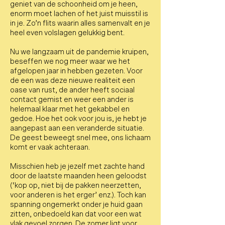
geniet van de schoonheid om je heen,
enorm moet lachen of het juist muisstil is
in je. Zo’n flits waarin alles samenvalt en je
heel even volslagen gelukkig bent.
Nu we langzaam uit de pandemie kruipen,
beseffen we nog meer waar we het
afgelopen jaar in hebben gezeten. Voor
de een was deze nieuwe realiteit een
oase van rust, de ander heeft sociaal
contact gemist en weer een ander is
helemaal klaar met het gekabbel en
gedoe. Hoe het ook voor jou is, je hebt je
aangepast aan een veranderde situatie.
De geest beweegt snel mee, ons lichaam
komt er vaak achteraan.
Misschien heb je jezelf met zachte hand
door de laatste maanden heen geloodst
(‘kop op, niet bij de pakken neerzetten,
voor anderen is het erger’ enz.). Toch kan
spanning ongemerkt onder je huid gaan
zitten, onbedoeld kan dat voor een wat
vlak gevoel zorgen. De zomer ligt voor